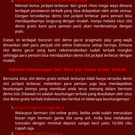
Slot Demo Gacor – Great Rhino Mega Ways
Nikmati bonus jackpot terbesar dari great rhino mega ways dimana
terdapat penawaran terbaik yang bisa didapatkan oleh anda semua.
Dengan tersedianya demo slot jackpot terbesar para pemain bisa
mendapatkannya langsung dengan mudah. Hanya melalui situs slot
demo gratis kami para pemain pasti akan menikmatinya dengan
puas.
Diatas ini terdapat bocoran slot demo gacor pragmatic play yang wajib
dimainkan oleh para penjudi slot online Indonesia setiap harinya. Dimana
slot demo gacor yang kami rekomendasikan sudah terbaik mungkin
sehingga para pemain bisa mendapatkan demo slot jackpot terbesar dengan
mudah.
Nikmati Keuntungan Dari Situs Slot Demo Gratis Terbaik
Bersama situs slot demo gratis terbaik tentunya tidak hanya tersedia demo
slot jackpot terbesar, melainkan para pemain juga bisa mendapatkan
keuntungan lainnya yang membuat anda terus menang dalam bermain
demo slot. Dibawah ini adalah keuntungan terbaik yang disediakan oleh situs
slot demo gratis terbaik Indonesia dan berikut ini beberapa keuntungannya :
Minimal Deposit Sangat Kecil
Walaupun bermain slot online gratis, ketika anda sudah merasakan
bosan ingin bermain game slot uang asli. Anda bisa melakukan
transaksi dengan minimal deposit sangat kecil yaitu 10.000 ribu
rupiah saja.
Bebas Pilih Slot Demo Gacor